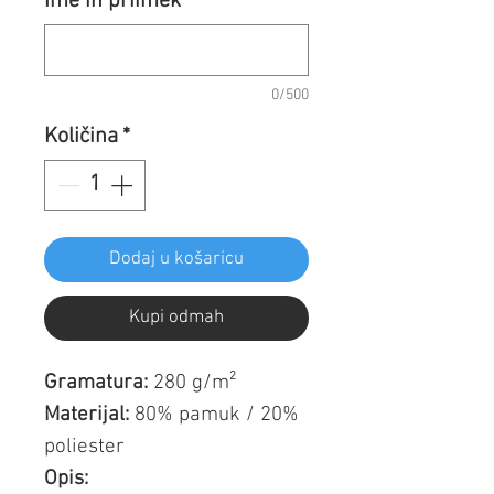
Ime in priimek
*
0/500
Količina
*
Dodaj u košaricu
Kupi odmah
Gramatura:
280 g/m²
Materijal:
80% pamuk / 20%
poliester
Opis: